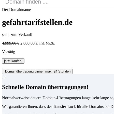
Der Domainname
gefahrtarifstellen.de
steht zum Verkauf!
Ursprünglicher
Aktueller
4.999,00
€
2.000,00
€
inkl. MwSt.
Preis
Preis
Vorrätig
war:
ist:
4.999,00 €
2.000,00 €.
gefahrtarifstellen.de
jetzt kaufen!
Menge
Domainübertragung binnen max. 24 Stunden
Schnelle Domain übertragungen!
Normalwerweise dauern Domain-Übertragungen lange, sehr lange so
Wir garantieren Ihnen, dass der Transfer-Lock für alle Domains be