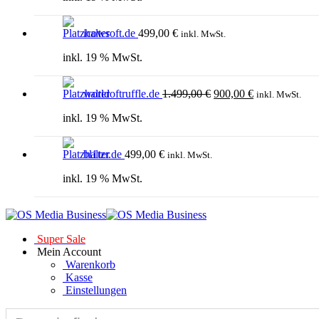
icowsoft.de
499,00
€
inkl. MwSt.
inkl. 19 % MwSt.
Ursprünglicher
Aktueller
worldoftruffle.de
1.499,00
€
900,00
€
Preis
Preis
inkl. MwSt.
war:
ist:
inkl. 19 % MwSt.
1.499,00 €
900,00 €.
bl1tzr.de
499,00
€
inkl. MwSt.
inkl. 19 % MwSt.
Super Sale
Mein Account
Warenkorb
Kasse
Einstellungen