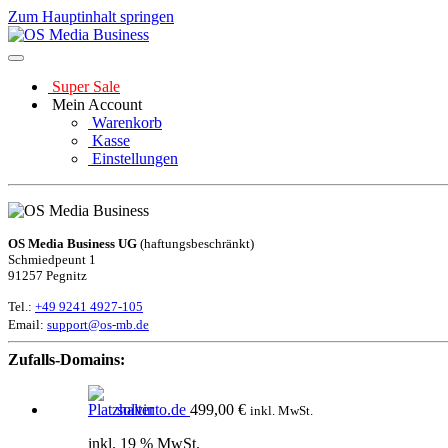
Zum Hauptinhalt springen
Super Sale
Mein Account
Warenkorb
Kasse
Einstellungen
OS Media Business UG
(haftungsbeschränkt)
Schmiedpeunt 1
91257 Pegnitz
Tel.:
+49 9241 4927-105
Email:
support@os-mb.de
Zufalls-Domains:
solvinto.de
499,00
€
inkl. MwSt.
inkl. 19 % MwSt.