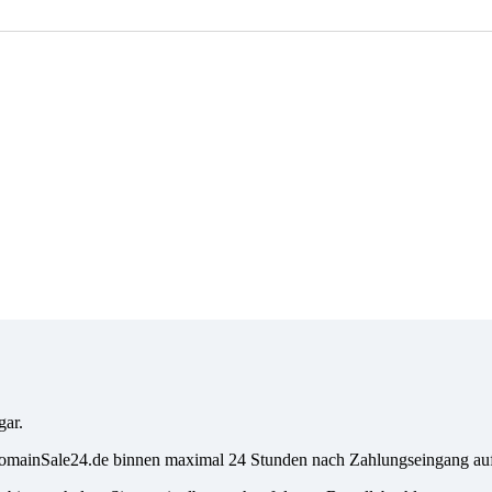
gar.
i DomainSale24.de binnen maximal 24 Stunden nach Zahlungseingang a