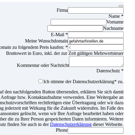
Firma
Name
*
Vorname
Nachname
E-Mail
*
Meine Wunschdomain
omain zu folgendem Preis kaufen:
*
Bruttowert in Euro, inkl. der zur Zeit gültigen Mehrwertsteuer
Kommentar oder Nachricht
Datenschutz
*
Ich stimme der Datenschutz­erklärung* zu.
f den nachfolgenden Button übersenden, erklären Sie sich damit
er Anfrage bzw. Kontaktaufnahme verwenden. Eine Weitergabe an
atenschutzvorschriften rechtfertigen eine Übertragung oder wir dazu
gung jederzeit mit Wirkung für die Zukunft widerrufen. Im Falle des
nsonsten gelöscht, wenn wir Ihre Anfrage bearbeitet haben oder
über die zu Ihrer Person gespeicherten Daten informieren. Weitere
tz finden Sie auch in der
Datenschutzerklärung
dieser Webseite.
Phone