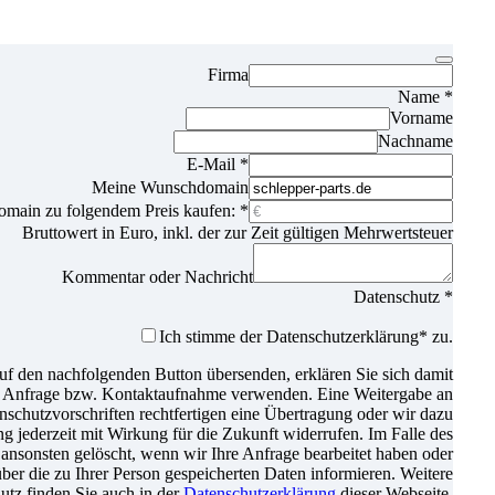
Firma
Name
*
Vorname
Nachname
E-Mail
*
Meine Wunschdomain
omain zu folgendem Preis kaufen:
*
Bruttowert in Euro, inkl. der zur Zeit gültigen Mehrwertsteuer
Kommentar oder Nachricht
Datenschutz
*
Ich stimme der Datenschutz­erklärung* zu.
f den nachfolgenden Button übersenden, erklären Sie sich damit
er Anfrage bzw. Kontaktaufnahme verwenden. Eine Weitergabe an
atenschutzvorschriften rechtfertigen eine Übertragung oder wir dazu
gung jederzeit mit Wirkung für die Zukunft widerrufen. Im Falle des
nsonsten gelöscht, wenn wir Ihre Anfrage bearbeitet haben oder
über die zu Ihrer Person gespeicherten Daten informieren. Weitere
tz finden Sie auch in der
Datenschutzerklärung
dieser Webseite.