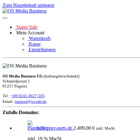
Zum Hauptinhalt springen
Super Sale
Mein Account
Warenkorb
Kasse
Einstellungen
OS Media Business UG
(haftungsbeschränkt)
Schmiedpeunt 1
91257 Pegnitz
Tel.:
+49 9241 4927-105
Email:
support@os-mb.de
Zufalls-Domains:
schlepper-parts.de
2.499,00
€
inkl. MwSt.
inkl. 19 % MwSt.