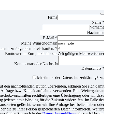
Firma
Name
*
Vorname
Nachname
E-Mail
*
Meine Wunschdomain
omain zu folgendem Preis kaufen:
*
Bruttowert in Euro, inkl. der zur Zeit gültigen Mehrwertsteuer
Kommentar oder Nachricht
Datenschutz
*
Ich stimme der Datenschutz­erklärung* zu.
f den nachfolgenden Button übersenden, erklären Sie sich damit
er Anfrage bzw. Kontaktaufnahme verwenden. Eine Weitergabe an
atenschutzvorschriften rechtfertigen eine Übertragung oder wir dazu
gung jederzeit mit Wirkung für die Zukunft widerrufen. Im Falle des
nsonsten gelöscht, wenn wir Ihre Anfrage bearbeitet haben oder
über die zu Ihrer Person gespeicherten Daten informieren. Weitere
tz finden Sie auch in der
Datenschutzerklärung
dieser Webseite.