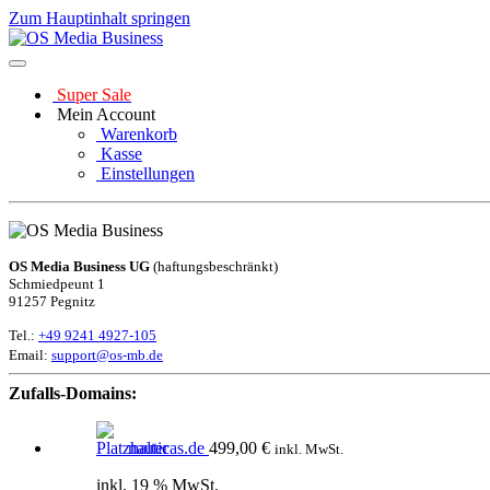
Zum Hauptinhalt springen
Super Sale
Mein Account
Warenkorb
Kasse
Einstellungen
OS Media Business UG
(haftungsbeschränkt)
Schmiedpeunt 1
91257 Pegnitz
Tel.:
+49 9241 4927-105
Email:
support@os-mb.de
Zufalls-Domains:
nauticas.de
499,00
€
inkl. MwSt.
inkl. 19 % MwSt.