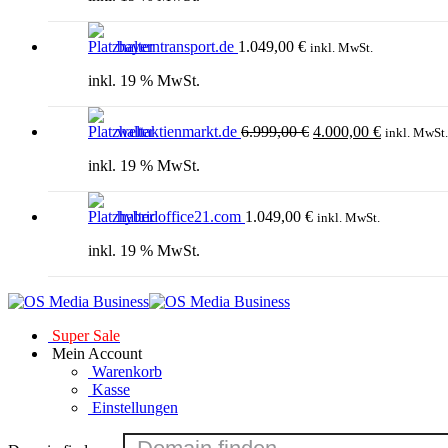
bayerntransport.de
1.049,00
€
inkl. MwSt.
inkl. 19 % MwSt.
Ursprünglicher
Aktueller
weltaktienmarkt.de
6.999,00
€
4.000,00
€
Preis
Preis
inkl. MwSt.
war:
ist:
inkl. 19 % MwSt.
6.999,00 €
4.000,00 €
hybridoffice21.com
1.049,00
€
inkl. MwSt.
inkl. 19 % MwSt.
Super Sale
Mein Account
Warenkorb
Kasse
Einstellungen