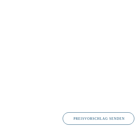
Firma
Name
*
Vorname
PREISVORSCHLAG SENDEN
Nachname
E-Mail
*