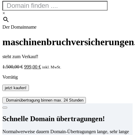
×
Der Domainname
maschinenbruchversicherungen
steht zum Verkauf!
Ursprünglicher
Aktueller
1.500,00
€
999,00
€
inkl. MwSt.
Preis
Preis
Vorrätig
war:
ist:
1.500,00 €
999,00 €.
maschinenbruchversicherungen.de
jetzt kaufen!
Menge
Domainübertragung binnen max. 24 Stunden
Schnelle Domain übertragungen!
Normalwerweise dauern Domain-Übertragungen lange, sehr lange