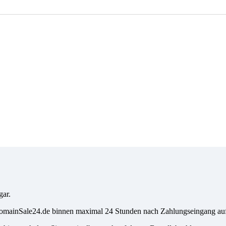
gar.
i DomainSale24.de binnen maximal 24 Stunden nach Zahlungseingang a