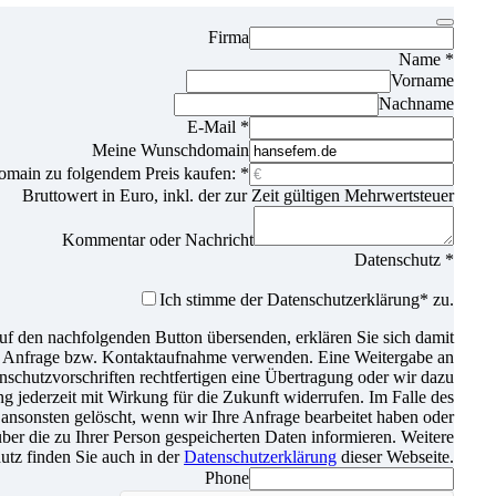
Firma
Name
*
Vorname
Nachname
E-Mail
*
Meine Wunschdomain
omain zu folgendem Preis kaufen:
*
Bruttowert in Euro, inkl. der zur Zeit gültigen Mehrwertsteuer
Kommentar oder Nachricht
Datenschutz
*
Ich stimme der Datenschutz­erklärung* zu.
f den nachfolgenden Button übersenden, erklären Sie sich damit
er Anfrage bzw. Kontaktaufnahme verwenden. Eine Weitergabe an
atenschutzvorschriften rechtfertigen eine Übertragung oder wir dazu
gung jederzeit mit Wirkung für die Zukunft widerrufen. Im Falle des
nsonsten gelöscht, wenn wir Ihre Anfrage bearbeitet haben oder
über die zu Ihrer Person gespeicherten Daten informieren. Weitere
tz finden Sie auch in der
Datenschutzerklärung
dieser Webseite.
Phone