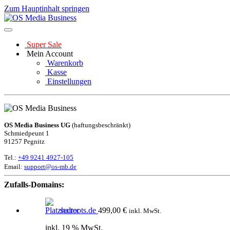
Zum Hauptinhalt springen
Super Sale
Mein Account
Warenkorb
Kasse
Einstellungen
OS Media Business UG
(haftungsbeschränkt)
Schmiedpeunt 1
91257 Pegnitz
Tel.:
+49 9241 4927-105
Email:
support@os-mb.de
Zufalls-Domains:
secroots.de
499,00
€
inkl. MwSt.
inkl. 19 % MwSt.