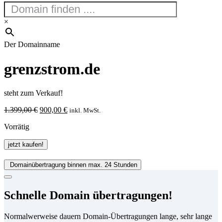
×
Der Domainname
grenzstrom.de
steht zum Verkauf!
Ursprünglicher
Aktueller
1.399,00
€
900,00
€
inkl. MwSt.
Preis
Preis
Vorrätig
war:
ist:
1.399,00 €
900,00 €.
grenzstrom.de
jetzt kaufen!
Menge
Domainübertragung binnen max. 24 Stunden
Schnelle Domain übertragungen!
Normalwerweise dauern Domain-Übertragungen lange, sehr lange