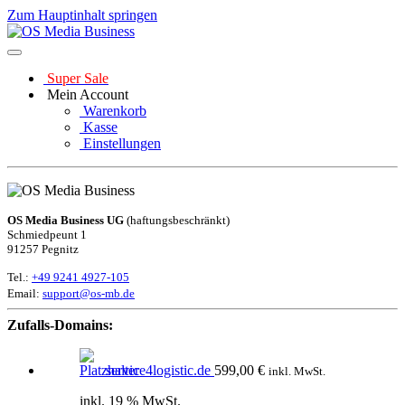
Zum Hauptinhalt springen
Super Sale
Mein Account
Warenkorb
Kasse
Einstellungen
OS Media Business UG
(haftungsbeschränkt)
Schmiedpeunt 1
91257 Pegnitz
Tel.:
+49 9241 4927-105
Email:
support@os-mb.de
Zufalls-Domains:
service4logistic.de
599,00
€
inkl. MwSt.
inkl. 19 % MwSt.