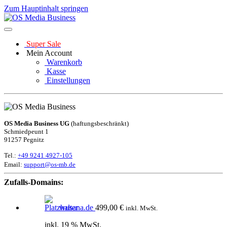
Zum Hauptinhalt springen
Super Sale
Mein Account
Warenkorb
Kasse
Einstellungen
OS Media Business UG
(haftungsbeschränkt)
Schmiedpeunt 1
91257 Pegnitz
Tel.:
+49 9241 4927-105
Email:
support@os-mb.de
Zufalls-Domains:
wusana.de
499,00
€
inkl. MwSt.
inkl. 19 % MwSt.