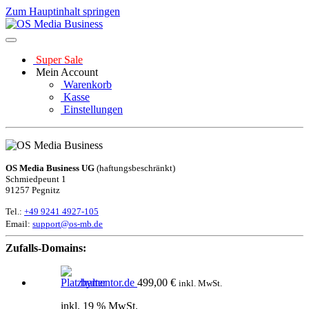
Zum Hauptinhalt springen
Super Sale
Mein Account
Warenkorb
Kasse
Einstellungen
OS Media Business UG
(haftungsbeschränkt)
Schmiedpeunt 1
91257 Pegnitz
Tel.:
+49 9241 4927-105
Email:
support@os-mb.de
Zufalls-Domains:
bymentor.de
499,00
€
inkl. MwSt.
inkl. 19 % MwSt.