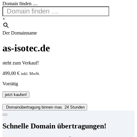
Domain finden ....
×
Der Domainname
as-isotec.de
steht zum Verkauf!
499,00
€
inkl. MwSt.
Vorrätig
as-
jetzt kaufen!
isotec.de
Menge
Domainübertragung binnen max. 24 Stunden
Schnelle Domain übertragungen!