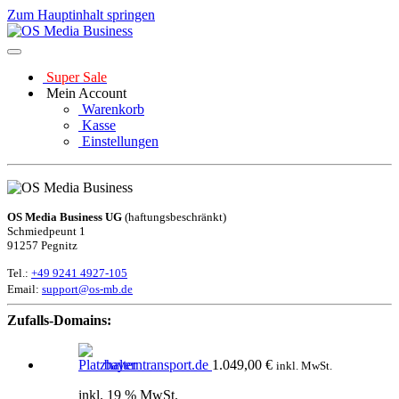
Zum Hauptinhalt springen
Super Sale
Mein Account
Warenkorb
Kasse
Einstellungen
OS Media Business UG
(haftungsbeschränkt)
Schmiedpeunt 1
91257 Pegnitz
Tel.:
+49 9241 4927-105
Email:
support@os-mb.de
Zufalls-Domains:
bayerntransport.de
1.049,00
€
inkl. MwSt.
inkl. 19 % MwSt.