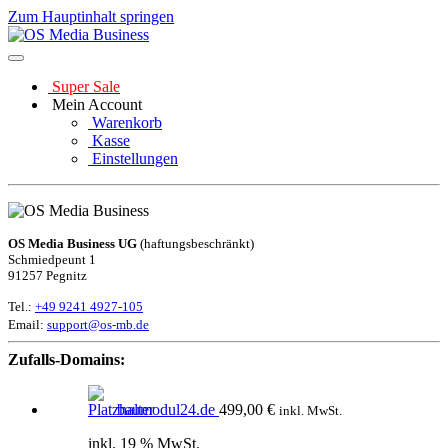
Zum Hauptinhalt springen
Super Sale
Mein Account
Warenkorb
Kasse
Einstellungen
OS Media Business UG
(haftungsbeschränkt)
Schmiedpeunt 1
91257 Pegnitz
Tel.:
+49 9241 4927-105
Email:
support@os-mb.de
Zufalls-Domains:
baumodul24.de
499,00
€
inkl. MwSt.
inkl. 19 % MwSt.