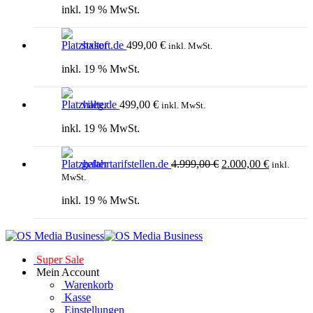
inkl. 19 % MwSt.
stxsoft.de
499,00
€
inkl. MwSt.
inkl. 19 % MwSt.
vileg.de
499,00
€
inkl. MwSt.
inkl. 19 % MwSt.
Ursprünglicher
Aktueller
gefahrtarifstellen.de
4.999,00
€
2.000,00
€
Preis
Preis
inkl.
war:
ist:
MwSt.
4.999,00 €
2.000,00 
inkl. 19 % MwSt.
Super Sale
Mein Account
Warenkorb
Kasse
Einstellungen