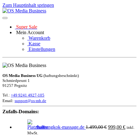
Zum Hauptinhalt springen
Super Sale
Mein Account
Warenkorb
Kasse
Einstellungen
OS Media Business UG
(haftungsbeschränkt)
Schmiedpeunt 1
91257 Pegnitz
Tel.:
+49 9241 4927-105
Email:
support@os-mb.de
Zufalls-Domains:
Ursprünglicher
Aktuel
thaibangkok-massage.de
1.499,00
€
999,00
€
Preis
Preis
inkl.
war:
ist:
MwSt.
1.499,00 €
999,00